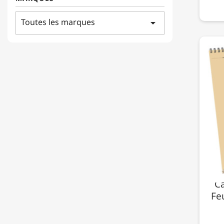
Toutes les marques
arrow_drop_down
Ca
Fe