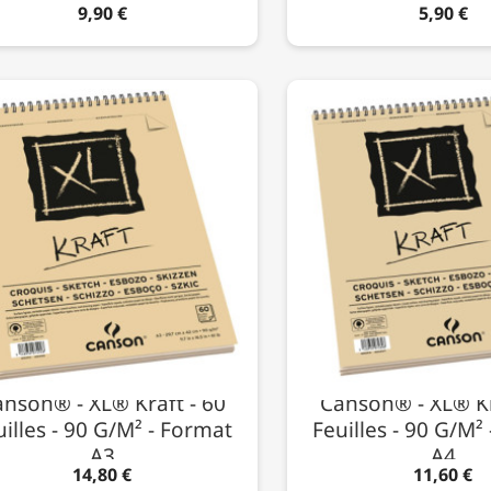
9,90 €
5,90 €
nson® - XL® Kraft - 60
Canson® - XL® Kr
uilles - 90 G/m² - Format
Feuilles - 90 G/m²
A3
A4
14,80 €
11,60 €