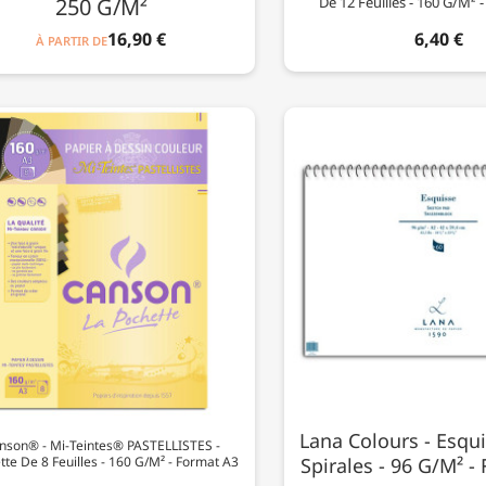
250 G/m²
De 12 Feuilles - 160 G/m² 
16,90 €
6,40 €
À PARTIR DE
Lana Colours - Esqui
nson® - Mi-Teintes® PASTELLISTES -
tte De 8 Feuilles - 160 G/m² - Format A3
Spirales - 96 G/m² -