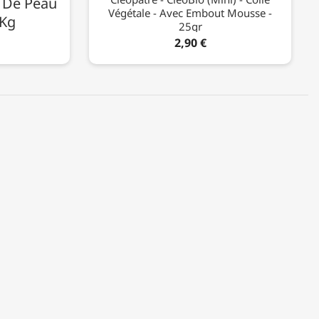
e De Peau
Végétale - Avec Embout Mousse -
1Kg
25gr
2,90 €