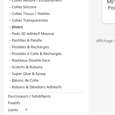
Colles Reliure / Encadrement
MEY
Colles Silicone
Pou
Colles Tissus / Textiles
Colles Transparentes
Divers
Pads 3D Adhésif Mousse
Pastilles & Patafix
Affichage 1
Pistolets & Recharges
Pistolets à Colle & Recharges
Rouleaux Double-Face
Scotchs & Rubans
Super Glue & Epoxy
Bâtons de Colle
Rubans & Dévidoirs Adhésifs
Durcisseurs / Solidifiants
Fixatifs
Liants
