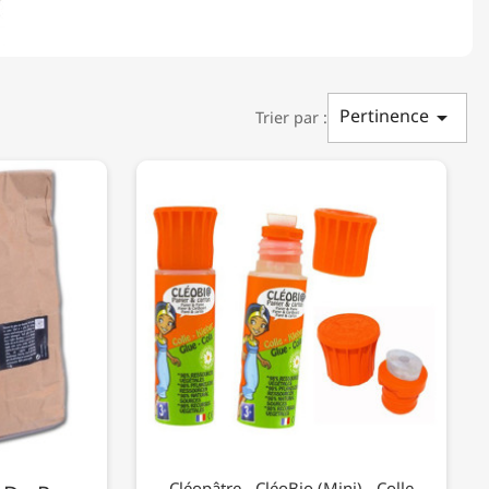
Pertinence

Trier par :
Cléopâtre - CléoBio (Mini) - Colle