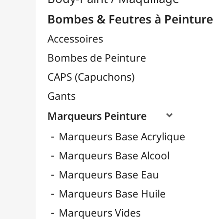
Marqueurs Peinture

Marqueurs Base Acrylique
Marqueurs Base Alcool
Marqueurs Base Eau
Marqueurs Base Huile
Marqueurs Vides
Pointes pour Marqueurs

Pointes Classiques
Pointes Dripstick
REFILL EXTENSION
TRANSFORMER SYSTEM
Recharges pour Marqueurs
Sprays Spéciaux
Vernis en Spray
Céramique / Poterie
Chevalets & Accrochage