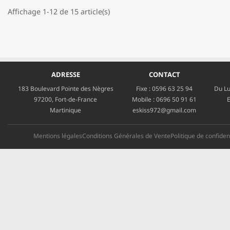
Affichage 1-12 de 15 article(s)
ADRESSE
CONTACT
183 Boulevard Pointe des Nègres
Fixe :
0596 63 25 94
Du Lu
97200, Fort-de-France
Mobile :
0696 50 91 61
E
Martinique
eskiss972@gmail.com
Mentions légales
Conditions Générales de Vente
Politique de confident