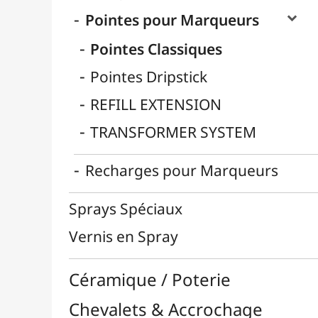
Enfants / Scolaire
Esquisse & Dessin
Feutres & Stylos
Librairie / Livres
Loisirs Créatifs
Médiums, Vernis & Colles
Modelage / Sculpture
Peintures / Couleurs
Pinceaux & Outils
Résines / Moulage
Supports Dessin & Peinture
Transport / Rangement
Vannerie / Rotin
Papeterie & Bureau