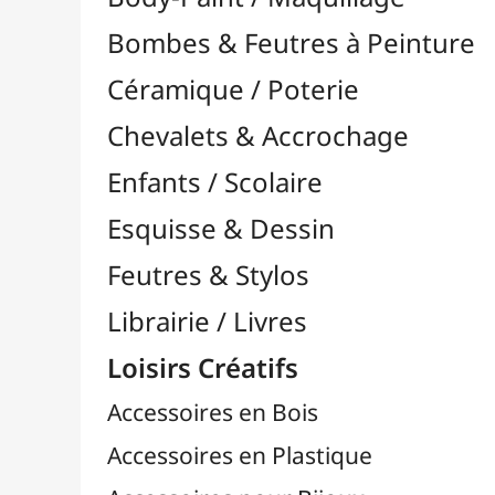
Feutres & Stylos
Librairie / Livres
Loisirs Créatifs
Accessoires en Bois
Accessoires en Plastique
Accessoires pour Bijoux
Aiguilles & Couture

Agrafeuses Simples et Murales

Aimants
Bougies
Boutons & Button Press
Cires à Cacheter
Clous / Pointes / Épingles
Coloriage
Crochets & Portes-Clés
Crochets de Tricot
Divers