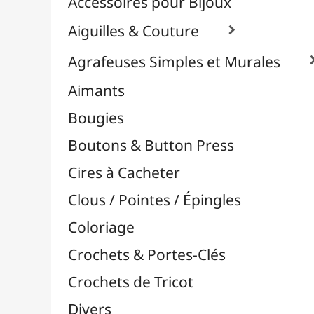
Effets Oxydation / Rouille
Emporte-Pièces & Perforatrices

Feuilles Métallisées & Foils
Feutrines & Caoutchouc Mousse
Fibres & Raphia

Fil Nylon & Elastiques
Fils Métalliques
Fleurs en Papier & Décors
Horlogerie - Mécanismes & Aiguilles
Machines de Découpe & Dies

Masques
Massicots & Lames
Mosaïque
Oeillets & Rivets
Petites Pinces
Pinces & Outils
Plantes & Jardin