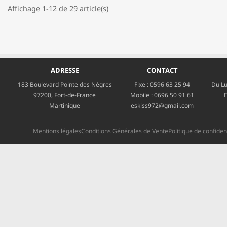
Affichage 1-12 de 29 article(s)
ADRESSE
CONTACT
183 Boulevard Pointe des Nègres
Fixe :
0596 63 25 94
Du Lu
97200, Fort-de-France
Mobile :
0696 50 91 61
E
Martinique
eskiss972@gmail.com
Mentions légales
Conditions Générales de Vente
Politique de confident