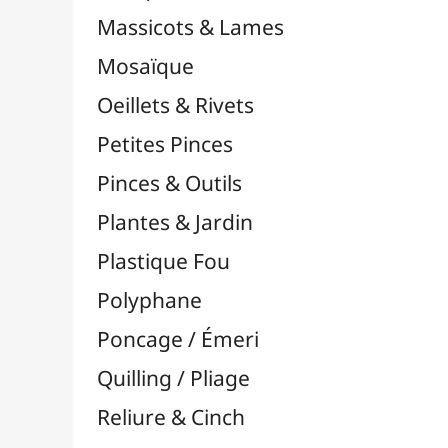
Supports en Cercles
Tampons et Encreurs

Washi Tape / Masking Tape
EFCOLOR - Émaux à Froid
Vinyles & Flex

Médiums, Vernis & Colles
Modelage / Sculpture
Peintures / Couleurs
Pinceaux & Outils
Résines / Moulage
Supports Dessin & Peinture
Transport / Rangement
Vannerie / Rotin
Papeterie & Bureau