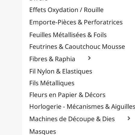
Plastique Fou
Polyphane
Poncage / Émeri
Quilling / Pliage
Reliure & Cinch
Sable, Strass & Paillettes

Confettis
Paillettes
Perles
Perles Alphabet
Stickers / Gommettes
Strass / Pierres Décoratives
Verre Pilé
Savons
Serviettes
Sublimation