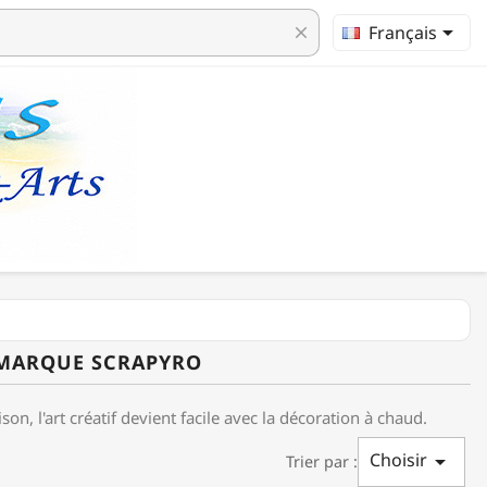

Français
clear
A MARQUE SCRAPYRO
n, l'art créatif devient facile avec la décoration à chaud.
Choisir

Trier par :