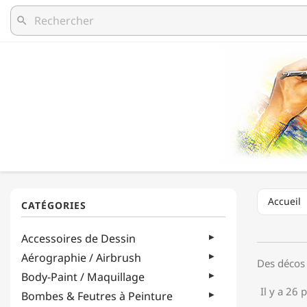
search
Accueil
Accessoires de Dessin
Aérographie / Airbrush
Des décos 
Body-Paint / Maquillage
Il y a 26 
Bombes & Feutres à Peinture