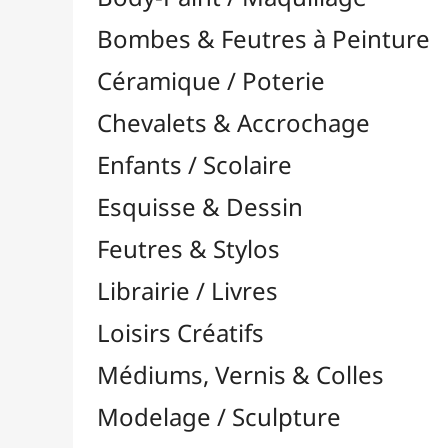
Feutres & Stylos
Librairie / Livres
Loisirs Créatifs
Médiums, Vernis & Colles
Modelage / Sculpture
Peintures / Couleurs
Pinceaux & Outils
Résines / Moulage
Supports Dessin & Peinture
Transport / Rangement
Vannerie / Rotin
Papeterie & Bureau
Attaches, Trombones & Punaises
Pochettes, Trieurs & Trousses
Aimants & Magnets
Ardoises