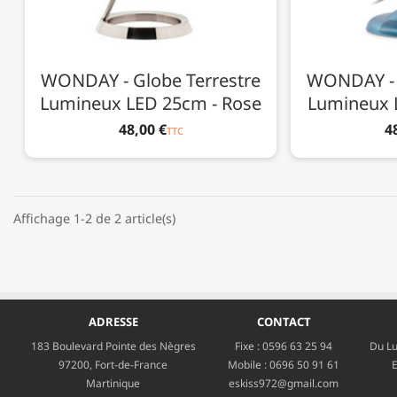
WONDAY - Globe Terrestre
WONDAY - 
Lumineux LED 25cm - Rose
Lumineux 
48,00 €
4
TTC
Affichage 1-2 de 2 article(s)
ADRESSE
CONTACT
183 Boulevard Pointe des Nègres
Fixe :
0596 63 25 94
Du Lu
97200, Fort-de-France
Mobile :
0696 50 91 61
E
Martinique
eskiss972@gmail.com