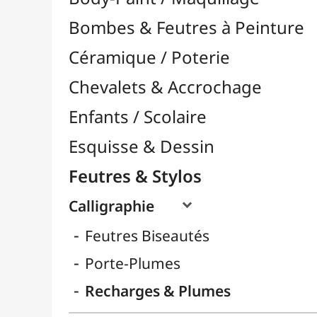
Feutres & Stylos
Calligraphie

Feutres Biseautés
Porte-Plumes
Recharges & Plumes
Feutres à Alcool

Feutres à Encre de Chine

Feutres Aquarellables
Feutres Craie & Tableaux Blancs
Feutres Fins / Dessin Technique

Feutres Permanents

Feutres Pinceaux

Feutres pour Textile / Tissu

Feutres Scolaires
Stylos