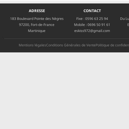
ADRESSE
CONTACT
183 Boulevard Pointe des Nègres
Fixe :
0596 63 25 94
Du Lu
97200, Fort-de-France
Mobile :
0696 50 91 61
E
Martinique
eskiss972@gmail.com
Mentions légales
Conditions Générales de Vente
Politique de confident