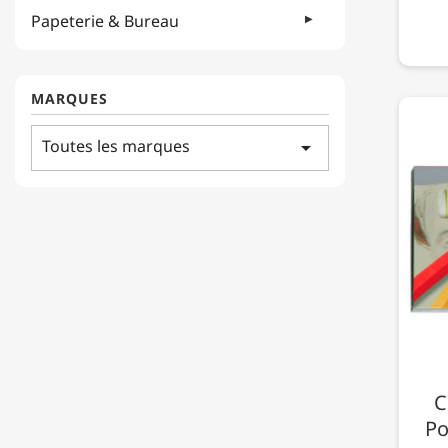
Papeterie & Bureau
MARQUES
Toutes les marques
arrow_drop_down
C
Po