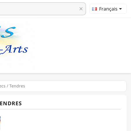

Français
clear
ecs / Tendres
TENDRES