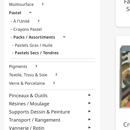
Fa
Multisurface

S
Pastel

À l'Unité

Crayons Pastel
Packs / Assortiments

Pastels Gras / Huile
Pastels Secs / Tendres
Pigments

Textile, Tissu & Soie

Verre & Porcelaine

Pinceaux & Outils
Résines / Moulage
Supports Dessin & Peinture
Transport / Rangement
Cr
Vannerie / Rotin