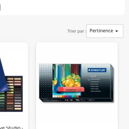
Pertinence

Trier par :
ve Studio -