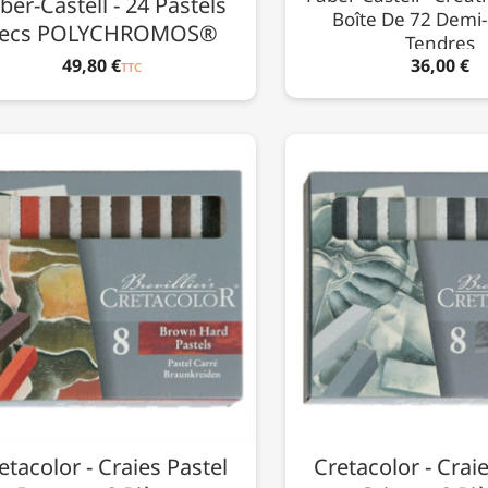
ber-Castell - 24 Pastels
Boîte De 72 Demi-
ecs POLYCHROMOS®
Tendres
49,80 €
36,00 €
TTC
etacolor - Craies Pastel
Cretacolor - Crai