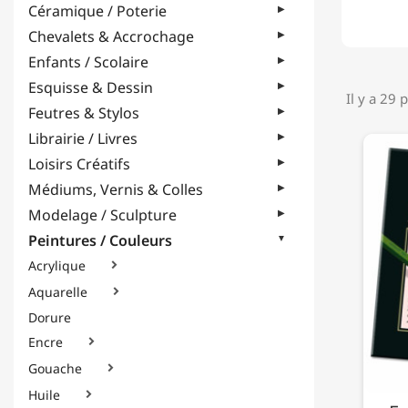
Céramique / Poterie
Chevalets & Accrochage
Enfants / Scolaire
Esquisse & Dessin
Il y a 29 
Feutres & Stylos
Librairie / Livres
Loisirs Créatifs
Médiums, Vernis & Colles
Modelage / Sculpture
Peintures / Couleurs
Acrylique

Aquarelle

Dorure
Encre

Gouache

Huile
