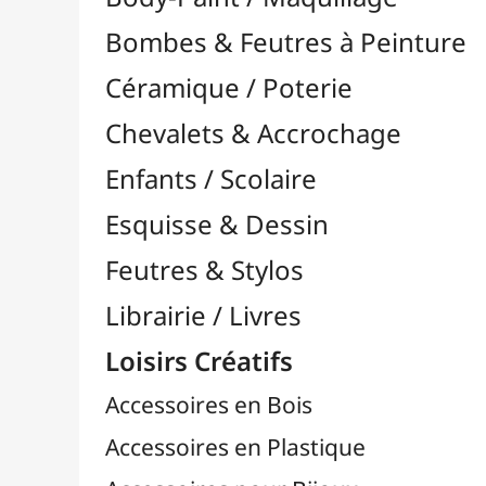
Feutres & Stylos
Librairie / Livres
Loisirs Créatifs
Accessoires en Bois
Accessoires en Plastique
Accessoires pour Bijoux
Aiguilles & Couture

Agrafeuses Simples et Murales

Aimants
Bougies
Boutons & Button Press
Cires à Cacheter
Clous / Pointes / Épingles
Coloriage
Crochets & Portes-Clés
Crochets de Tricot
Divers