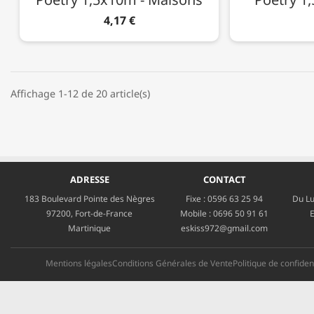
4,17 €
Affichage 1-12 de 20 article(s)
ADRESSE
CONTACT
183 Boulevard Pointe des Nègres
Fixe :
0596 63 25 94
Du Lu
97200, Fort-de-France
Mobile :
0696 50 91 61
E
Martinique
eskiss972@gmail.com
Mentions légales
Conditions Générales de Vente
Politique de confident