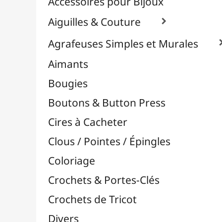
Effets Oxydation / Rouille
Emporte-Pièces & Perforatrices

Feuilles Métallisées & Foils
Feutrines & Caoutchouc Mousse
Fibres & Raphia

Fil Nylon & Elastiques
Fils Métalliques
Fleurs en Papier & Décors
Horlogerie - Mécanismes & Aiguilles
Machines de Découpe & Dies

Masques
Massicots & Lames
Mosaïque
Oeillets & Rivets
Petites Pinces
Pinces & Outils
Plantes & Jardin