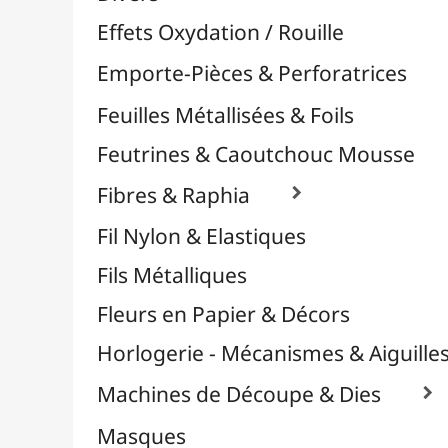
Plastique Fou
Polyphane
Poncage / Émeri
Quilling / Pliage
Reliure & Cinch
Sable, Strass & Paillettes

Savons
Serviettes
Sublimation
Supports en Cercles
Tampons et Encreurs

Washi Tape / Masking Tape
EFCOLOR - Émaux à Froid
Médiums, Vernis & Colles
Modelage / Sculpture
Peintures / Couleurs