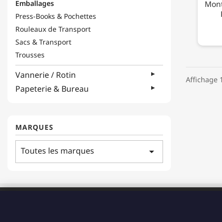
Emballages
Mont
Press-Books & Pochettes
Rouleaux de Transport
Sacs & Transport
Trousses
Vannerie / Rotin
Affichage 1
Papeterie & Bureau
MARQUES
Toutes les marques
arrow_drop_down
ADRESSE
183 Boulevard Pointe des Nègres