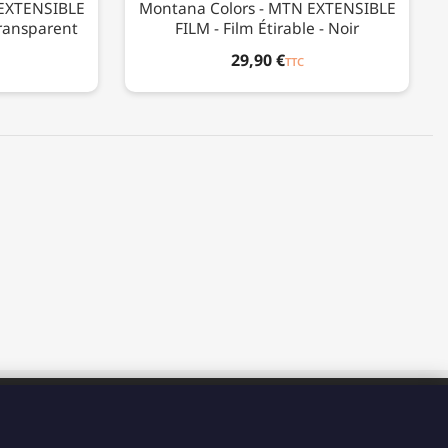
 EXTENSIBLE
Montana Colors - MTN EXTENSIBLE
Transparent
FILM - Film Étirable - Noir
29,90 €
TTC
HORAIRES
Du Lundi au Vendredi de 8H à 15H