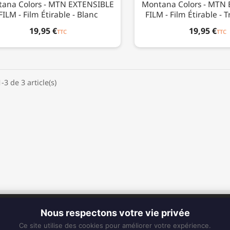
ana Colors - MTN EXTENSIBLE
Montana Colors - MTN
FILM - Film Étirable - Blanc
FILM - Film Étirable - 
19,95 €
19,95 €
TTC
TTC
-3 de 3 article(s)
CONTACT
Nous respectons votre vie privée
Fixe :
0596 63 25 94
Ce site utilise des cookies pour améliorer votre expérience.