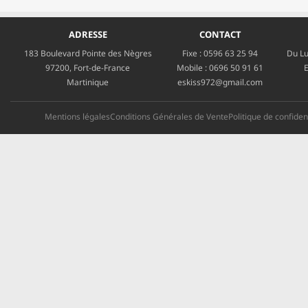
ADRESSE
CONTACT
183 Boulevard Pointe des Nègres
Fixe :
0596 63 25 94
Du Lu
97200, Fort-de-France
Mobile :
0696 50 91 61
E
Martinique
eskiss972@gmail.com
Mentions légales
Conditions Générales de Vente
Politique de confident