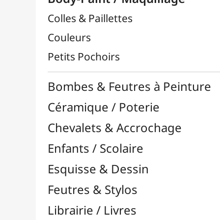
Chevalets & Accrochage
Enfants / Scolaire
Esquisse & Dessin
Feutres & Stylos
Librairie / Livres
Loisirs Créatifs
Médiums, Vernis & Colles
Modelage / Sculpture
Peintures / Couleurs
Pinceaux & Outils
Résines / Moulage
Supports Dessin & Peinture
Transport / Rangement
Vannerie / Rotin
Papeterie & Bureau