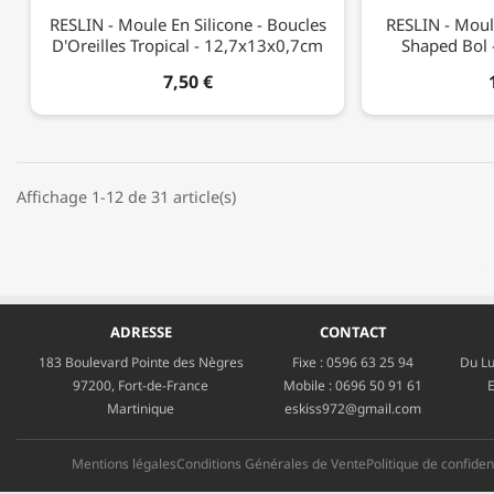
RESLIN - Moule En Silicone - Boucles
RESLIN - Moul
D'Oreilles Tropical - 12,7x13x0,7cm
Shaped Bol 
7,50 €
Affichage 1-12 de 31 article(s)
ADRESSE
CONTACT
183 Boulevard Pointe des Nègres
Fixe :
0596 63 25 94
Du Lu
97200, Fort-de-France
Mobile :
0696 50 91 61
E
Martinique
eskiss972@gmail.com
Mentions légales
Conditions Générales de Vente
Politique de confident