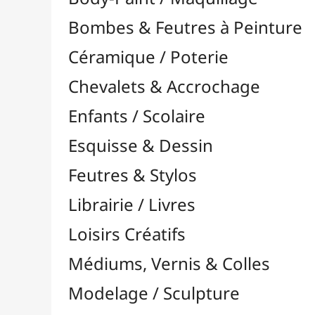
Feutres & Stylos
Librairie / Livres
Loisirs Créatifs
Médiums, Vernis & Colles
Modelage / Sculpture
Peintures / Couleurs
Pinceaux & Outils
Résines / Moulage
Supports Dessin & Peinture
Transport / Rangement
Vannerie / Rotin
Papeterie & Bureau
MARQUES
Toutes les marques