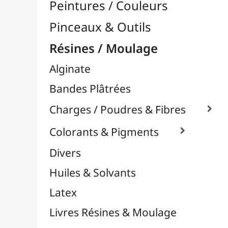
Moules Silicones

Papier Mâcher / Bois
Plastiline
Plastique à Mouler
Plâtres & Masses
Powertex
Powertex - Poudres Stone Art
Résines Acryliques
Résines Diverses
Résines Epoxy

Résines UV
Silicones
Thermoflexibles
Vernis Spéciaux
Supports Dessin & Peinture
Transport / Rangement
Vannerie / Rotin