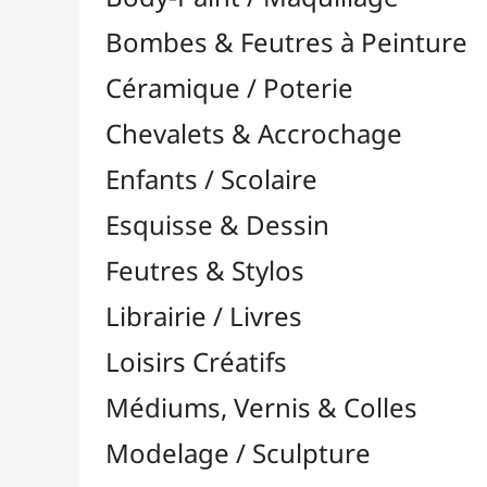
Feutres & Stylos
Librairie / Livres
Loisirs Créatifs
Médiums, Vernis & Colles
Modelage / Sculpture
Peintures / Couleurs
Pinceaux & Outils
Résines / Moulage
Alginate
Bandes Plâtrées
Charges / Poudres & Fibres

Colorants & Pigments

Divers
Huiles & Solvants
Latex
Livres Résines & Moulage