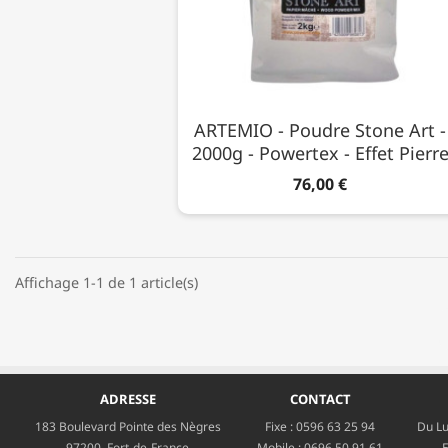
ARTEMIO - Poudre Stone Art -
2000g - Powertex - Effet Pierr
76,00 €
Affichage 1-1 de 1 article(s)
ADRESSE
CONTACT
183 Boulevard Pointe des Nègres
Fixe :
0596 63 25 94
Du Lu
97200, Fort-de-France
Mobile :
0696 50 91 61
E