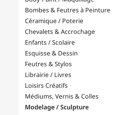
Feutres & Stylos
Librairie / Livres
Loisirs Créatifs
Médiums, Vernis & Colles
Modelage / Sculpture
Accessoires de Modelage

Gravure / Linogravure

Modélisme
Outils Multi-Fonctions

Pâtes à Modeler
Pâtes Polymères
Pyrogravure

Sculpture / Menuiserie

Peintures / Couleurs
Pinceaux & Outils