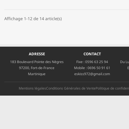
Affichage 1-12 de 14 article(s)
ADRESSE
CONTACT
183 Boulevard Pointe des Nègres
Fixe :
0596 63 25 94
Du Lu
97200, Fort-de-France
Mobile :
0696 50 91 61
E
Martinique
eskiss972@gmail.com
Mentions légales
Conditions Générales de Vente
Politique de confident