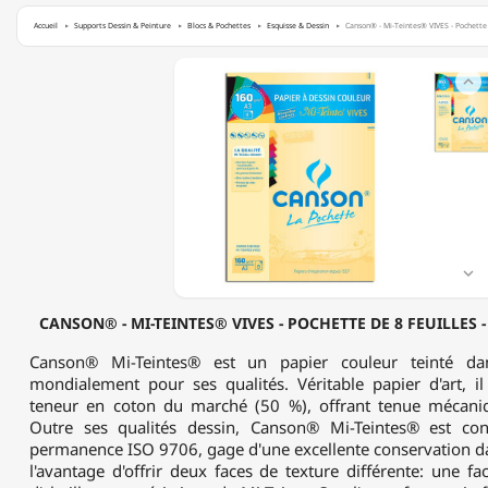
Accueil
Supports Dessin & Peinture
Blocs & Pochettes
Esquisse & Dessin
Canson® - Mi-Teintes® VIVES - Pochette 
CANSON®

-
MI-
TEINTES®
VIVES
-
POCHETTE
DE
8
FEUILLES
-

160
G/M²
CANSON® - MI-TEINTES® VIVES - POCHETTE DE 8 FEUILLES -
-
FORMAT
Canson® Mi-Teintes® est un papier couleur teinté da
A3
mondialement pour ses qualités. Véritable papier d'art, i
teneur en coton du marché (50 %), offrant tenue mécaniq
Outre ses qualités dessin, Canson® Mi-Teintes® est c
permanence ISO 9706, gage d'une excellente conservation da
l'avantage d'offrir deux faces de texture différente: une fa