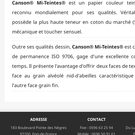
Canson® Mi-Teintes®
est un papier couleur tei
reconnu mondialement pour ses qualités. Véritabl
possède la plus haute teneur en coton du marché (5
mécanique et toucher sensuel.
Outre ses qualités dessin,
Canson® Mi-Teintes®
est 
de permanence ISO 9706, gage d'une excellente co
temps. Il présente l'avantage d'offrir deux faces de te
face au grain alvéolé nid-d'abeilles caractéristiq
l'autre face grain fin.
ADRESSE
CONTACT
183 Boulevard Pointe des Nègres
Fixe :
0596 63 25 94
Du Lu
97200, Fort-de-France
Mobile :
0696 50 91 61
E