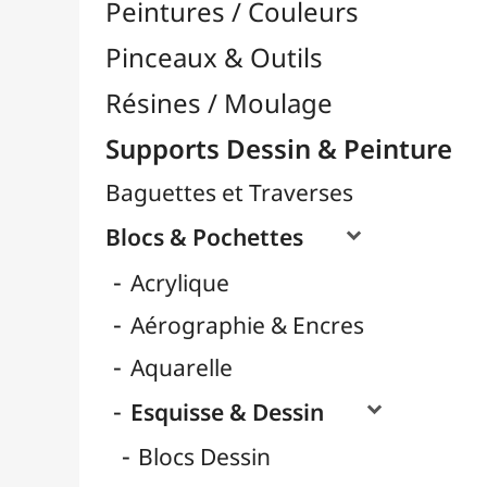
Carnets Dessin
Format A3
Format A4 / 24x32
Papiers Blanc
Papiers Couleurs
Papiers Noirs
Pochettes Dessin
Rouleaux
Gouache
Huile
LAMALI
Marqueurs
Pastel
Ranger Ink
Cartons Entoilés
Cartons Prédessinés
Châssis Entoilés
