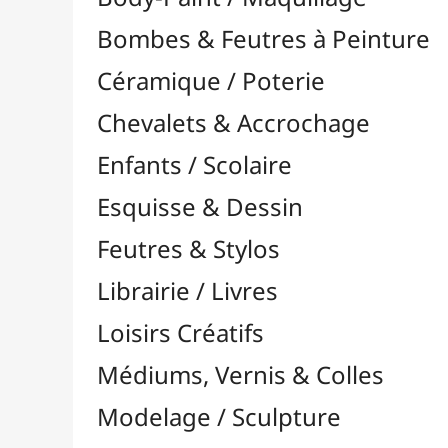
Feutres & Stylos
Librairie / Livres
Loisirs Créatifs
Médiums, Vernis & Colles
Modelage / Sculpture
Peintures / Couleurs
Pinceaux & Outils
Résines / Moulage
Supports Dessin & Peinture
Baguettes et Traverses
Blocs & Pochettes

Acrylique
Aérographie & Encres
Aquarelle
Esquisse & Dessin

Blocs Dessin