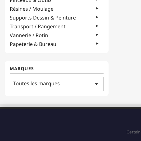
Pinceaux & Outils
Résines / Moulage
Supports Dessin & Peinture
Transport / Rangement
Vannerie / Rotin
Papeterie & Bureau
MARQUES
Toutes les marques
arrow_drop_down
ADRESSE
183 Boulevard Pointe des Nègres
97200, Fort-de-France
Certain
Martinique