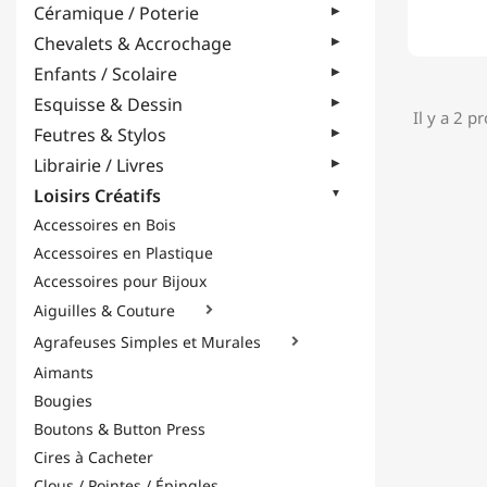
Céramique / Poterie
Chevalets & Accrochage
Enfants / Scolaire
Esquisse & Dessin
Il y a 2 p
Feutres & Stylos
Librairie / Livres
Loisirs Créatifs
Accessoires en Bois
Accessoires en Plastique
Accessoires pour Bijoux
Aiguilles & Couture

Agrafeuses Simples et Murales

Aimants
Bougies
Boutons & Button Press
Cires à Cacheter
Clous / Pointes / Épingles