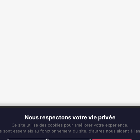
CONTACT
Nous respectons votre vie privée
Fixe :
0596 63 25 94
Ce site utilise des cookies pour améliorer votre expérience.
Mobile :
0696 50 91 61
s sont essentiels au fonctionnement du site, d'autres nous aident à l'am
eskiss972@gmail.com