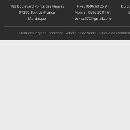
183 Boulevard Pointe des Nègres
Fixe :
0596 63 25 94
Du Lu
97200, Fort-de-France
Mobile :
0696 50 91 61
E
Martinique
eskiss972@gmail.com
Mentions légales
Conditions Générales de Vente
Politique de confident