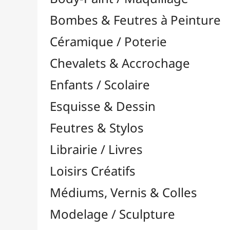
Feutres & Stylos
Librairie / Livres
Loisirs Créatifs
Médiums, Vernis & Colles
Modelage / Sculpture
Peintures / Couleurs
Pinceaux & Outils
Accessoires
Colour Shapers
Couteaux à Peindre
Éponges
Flacons, Pointes & Pipettes
Lampes UV
Mannequins
Mousses & Rouleaux
Nettoyage / Savons
Palettes