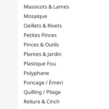
Supports en Cercles
Tampons et Encreurs

Washi Tape / Masking Tape
EFCOLOR - Émaux à Froid
Médiums, Vernis & Colles
Modelage / Sculpture
Peintures / Couleurs
Pinceaux & Outils
Résines / Moulage
Supports Dessin & Peinture
Transport / Rangement
Vannerie / Rotin
Papeterie & Bureau
MARQUES