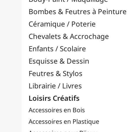
Feutres & Stylos
Librairie / Livres
Loisirs Créatifs
Accessoires en Bois
Accessoires en Plastique
Accessoires pour Bijoux
Aiguilles & Couture

Agrafeuses Simples et Murales

Aimants
Bougies
Boutons & Button Press
Cires à Cacheter
Clous / Pointes / Épingles
Coloriage
Crochets & Portes-Clés
Crochets de Tricot
Divers