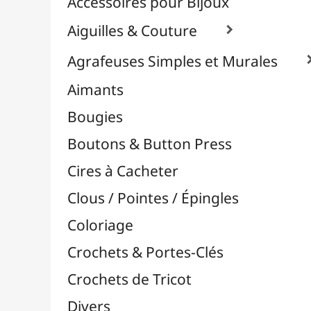
Effets Oxydation / Rouille
Emporte-Pièces & Perforatrices

Feuilles Métallisées & Foils
Feutrines & Caoutchouc Mousse
Fibres & Raphia

Fil Nylon & Elastiques
Fils Métalliques
Fleurs en Papier & Décors
Horlogerie - Mécanismes & Aiguilles
Machines de Découpe & Dies

Masques
Massicots & Lames
Mosaïque
Oeillets & Rivets
Petites Pinces
Pinces & Outils
Plantes & Jardin