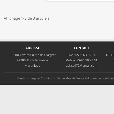
Affichage 1-3 de 3 article(s)
ADRESSE
CONTACT
183 Boulevard Pointe des Nègres
Fixe :
0596 63 25 94
Du Lu
97200, Fort-de-France
Mobile :
0696 50 91 61
E
Martinique
eskiss972@gmail.com
Mentions légales
Conditions Générales de Vente
Politique de confident