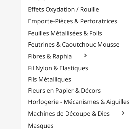
Plastique Fou
Polyphane
Poncage / Émeri
Quilling / Pliage
Reliure & Cinch
Sable, Strass & Paillettes

Confettis
Paillettes
Perles
Perles Alphabet
Stickers / Gommettes
Strass / Pierres Décoratives
Verre Pilé
Savons
Serviettes
Sublimation