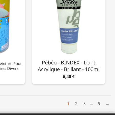
Pébéo - BINDEX - Liant
einture Pour
ires Divers
Acrylique - Brillant - 100ml
6,40 €
→
1
2
3
…
5