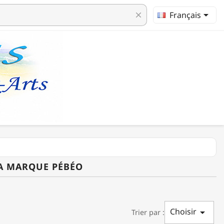

Français
clear
LA MARQUE PÉBÉO
Choisir

Trier par :