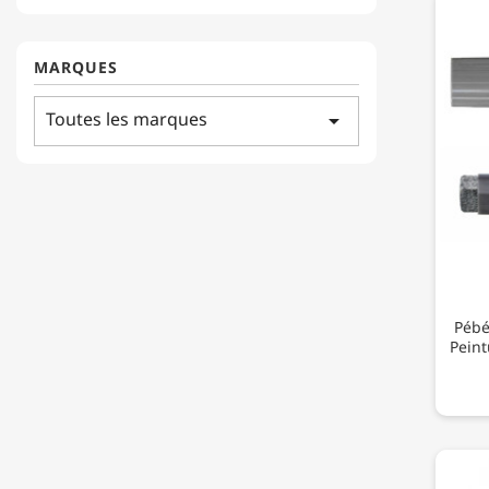
MARQUES
Toutes les marques
arrow_drop_down
Pébé
Peint