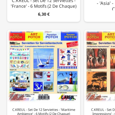
C.KREUL - Set De 12 Serviettes -
- 'Asia' 
'France' - 6 Motifs (2 De Chaque)
C
6,30 €
C.KREUL - Set De 12 Serviettes - 'Maritime
C.KREUL - Set De
Ambience' - 6 Motifs (2 De Chaque)
Impressions' -