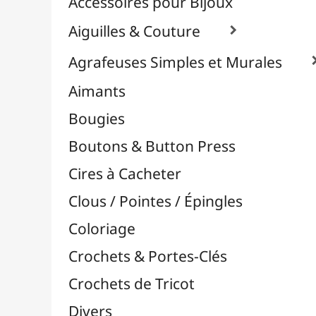
Effets Oxydation / Rouille
Emporte-Pièces & Perforatrices

Feuilles Métallisées & Foils
Feutrines & Caoutchouc Mousse
Fibres & Raphia

Fil Nylon & Elastiques
Fils Métalliques
Fleurs en Papier & Décors
Horlogerie - Mécanismes & Aiguilles
Machines de Découpe & Dies

Masques
Massicots & Lames
Mosaïque
Oeillets & Rivets
Petites Pinces
Pinces & Outils
Plantes & Jardin