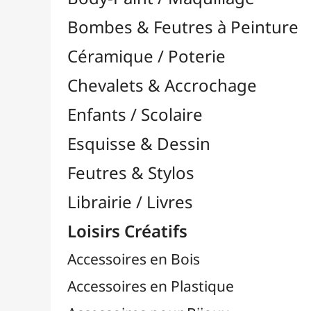
Feutres & Stylos
Librairie / Livres
Loisirs Créatifs
Accessoires en Bois
Accessoires en Plastique
Accessoires pour Bijoux
Aiguilles & Couture

Agrafeuses Simples et Murales

Aimants
Bougies
Boutons & Button Press
Cires à Cacheter
Clous / Pointes / Épingles
Coloriage
Crochets & Portes-Clés
Crochets de Tricot
Divers