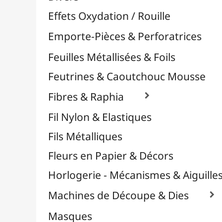
Plastique Fou
Polyphane
Poncage / Émeri
Quilling / Pliage
Reliure & Cinch
Sable, Strass & Paillettes

Savons
Serviettes
Sublimation
Supports en Cercles
Tampons et Encreurs

Washi Tape / Masking Tape
EFCOLOR - Émaux à Froid
Médiums, Vernis & Colles
Modelage / Sculpture
Peintures / Couleurs