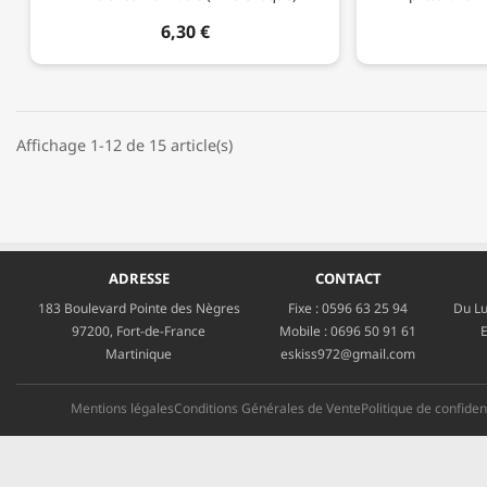
6,30 €
Affichage 1-12 de 15 article(s)
ADRESSE
CONTACT
183 Boulevard Pointe des Nègres
Fixe :
0596 63 25 94
Du Lu
97200, Fort-de-France
Mobile :
0696 50 91 61
E
Martinique
eskiss972@gmail.com
Mentions légales
Conditions Générales de Vente
Politique de confident