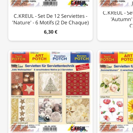
C.KREUL - Set
C.KREUL - Set De 12 Serviettes -
'Autumn' 
'Nature' - 6 Motifs (2 De Chaque)
C
6,30 €