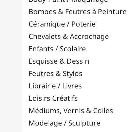
Feutres & Stylos
Librairie / Livres
Loisirs Créatifs
Médiums, Vernis & Colles
Modelage / Sculpture
Peintures / Couleurs
Acrylique

Aquarelle

À l'Unité
Aquarelle en Pastilles
Packs / Assortiments
Dorure
Encre

Gouache

Huile

Multisurface
