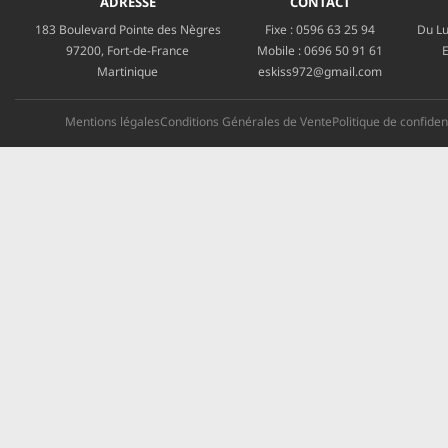
ADRESSE
CONTACT
183 Boulevard Pointe des Nègres
Fixe :
0596 63 25 94
Du Lu
97200, Fort-de-France
Mobile :
0696 50 91 61
E
Martinique
eskiss972@gmail.com
Mentions légales
Conditions Générales de Vente
Politique de confident