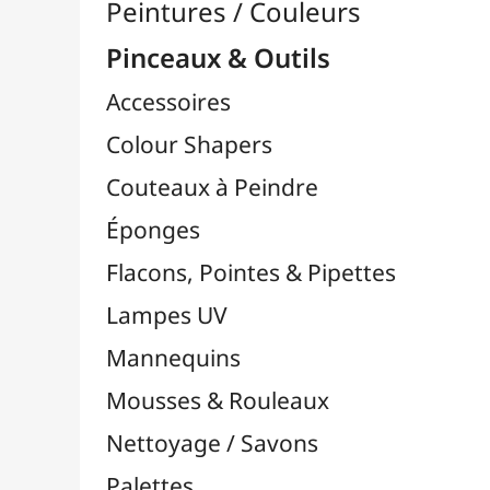
Pinceaux

Lots & Sets de Pinceaux
Pinceaux Chunking / Soie de Porc
Pinceaux Par Marques

Pinceaux Poils Naturels
Pinceaux Poils Synthétiques
Pinceaux pour Acrylique
Pinceaux pour Aquarelle
Pinceaux pour Calligraphie
Pinceaux pour Gouache
Pinceaux pour Huile
Pinceaux Réservoir
Pinces à Tendre
Rangement
Récipients
Résines / Moulage