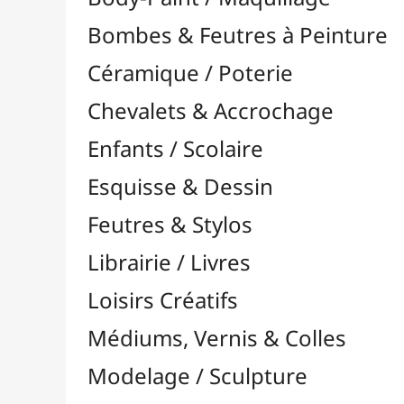
Feutres & Stylos
Librairie / Livres
Loisirs Créatifs
Médiums, Vernis & Colles
Modelage / Sculpture
Peintures / Couleurs
Pinceaux & Outils
Accessoires
Colour Shapers
Couteaux à Peindre
Éponges
Flacons, Pointes & Pipettes
Lampes UV
Mannequins
Mousses & Rouleaux
Nettoyage / Savons
Palettes