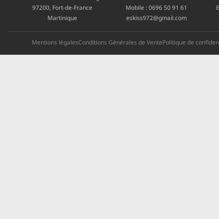
97200, Fort-de-France
Mobile :
0696 50 91 61
E
Martinique
eskiss972@gmail.com
Mentions légales
Conditions Générales de Vente
Politique de confident