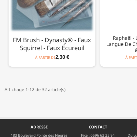
Raphaël - L
FM Brush - Dynasty® - Faux
Langue De Cha
Squirrel - Faux Écureuil
2,30 €
À PARTIR DE
À PART
Affichage 1-12 de 32 article(s)
ADRESSE
CONTACT
183 Boulevard Pointe des Nègres
Fixe :
0596 63 25 94
Du Lu