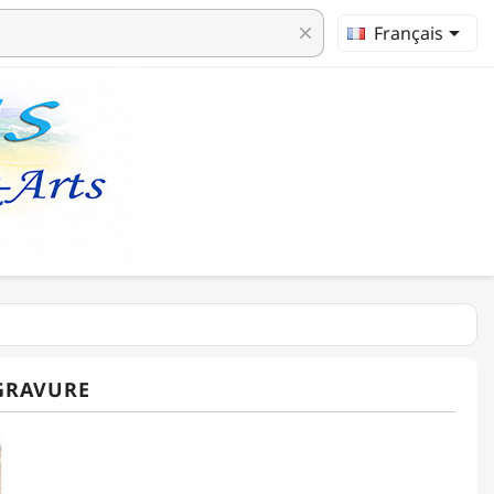

Français
clear
GRAVURE