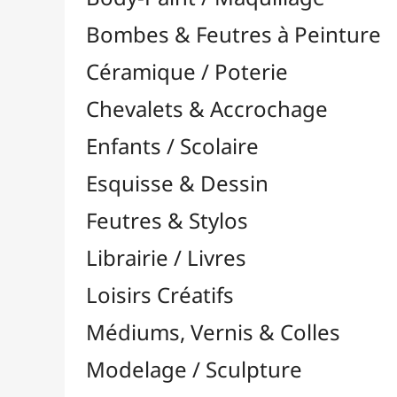
Feutres & Stylos
Librairie / Livres
Loisirs Créatifs
Médiums, Vernis & Colles
Modelage / Sculpture
Peintures / Couleurs
Pinceaux & Outils
Résines / Moulage
Supports Dessin & Peinture
Baguettes et Traverses
Blocs & Pochettes

Cartons Entoilés
Cartons Prédessinés
Châssis Entoilés

Grands Papiers & Rouleaux

Accessoires pour Rouleaux