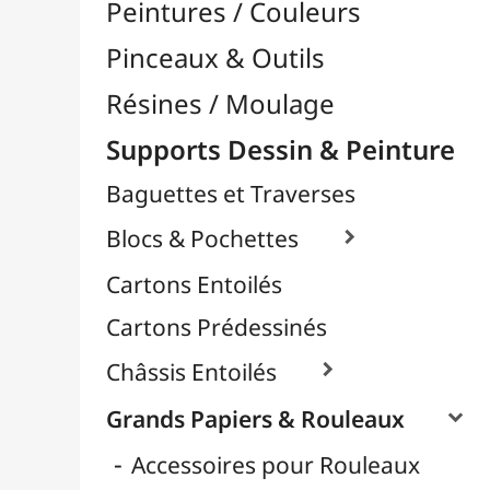
Contrecollés
Croquis & Dessins
Déco & Métalliques
Format Raisin & Grand Aigle
Peintures & Aquarelle
Pour Pochoir
Papier Scrapbooking
Papier Pailleté
Papiers Calque / Transfert

Papiers Décoratifs
Papiers Photo

Supports Rigides / Bois
Toiles d'Artistes au Mètre
Transport / Rangement
Vannerie / Rotin
Papeterie & Bureau