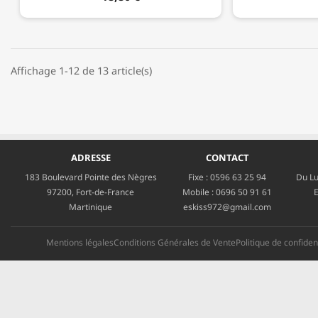
Affichage 1-12 de 13 article(s)
ADRESSE
CONTACT
183 Boulevard Pointe des Nègres
Fixe :
0596 63 25 94
Du Lu
97200, Fort-de-France
Mobile :
0696 50 91 61
E
Martinique
eskiss972@gmail.com
Mentions légales
Conditions Générales de Vente
Politique de confident