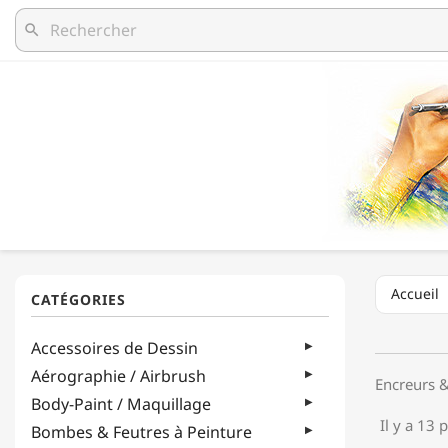
search
Accueil
Accessoires de Dessin
Aérographie / Airbrush
Encreurs 
Body-Paint / Maquillage
Il y a 13 
Bombes & Feutres à Peinture