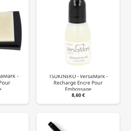
aMark -
TSUKINEKO - VersaMark -
Pour
Recharge Encre Pour
Embossage
e
8,60 €