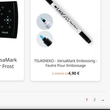
rsaMark
TSUKINEKO - VersaMark Embossing -
r Frost
Feutre Pour Embossage
4,90 €
À PARTIR DE
→
1
2