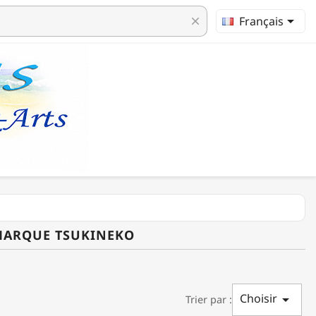

Français
clear
 MARQUE TSUKINEKO
Choisir

Trier par :