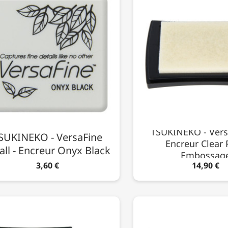
TSUKINEKO - Vers
SUKINEKO - VersaFine
Encreur Clear 
ll - Encreur Onyx Black
Embossag
3,60 €
14,90 €