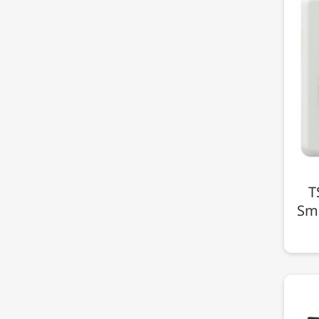
T
Sma