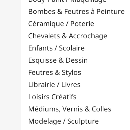
Feutres & Stylos
Librairie / Livres
Loisirs Créatifs
Médiums, Vernis & Colles
Modelage / Sculpture
Peintures / Couleurs
Pinceaux & Outils
Accessoires
Colour Shapers
Couteaux à Peindre
Éponges
Flacons, Pointes & Pipettes
Lampes UV
Mannequins
Mousses & Rouleaux
Nettoyage / Savons
Palettes