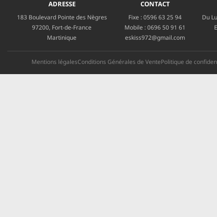
ADRESSE
CONTACT
183 Boulevard Pointe des Nègres
Fixe :
0596 63 25 94
Du Lu
97200, Fort-de-France
Mobile :
0696 50 91 61
E
Martinique
eskiss972@gmail.com
Mentions légales
Conditions Générales de Vente
Politique de confident