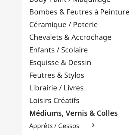
Feutres & Stylos
Librairie / Livres
Loisirs Créatifs
Médiums, Vernis & Colles
Apprêts / Gessos

Colles & Adhésifs

Durcisseurs / Solidifiants
Fixatifs
Liants

Médiums / Additifs

Médiums Acrylique

Médiums Encre / Aquarelle

Divers
Fluide à Masquer
Gomme Arabique
Médiums Huile
