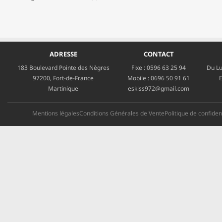
ADRESSE
CONTACT
183 Boulevard Pointe des Nègres
Fixe :
0596 63 25 94
Du Lu
97200, Fort-de-France
Mobile :
0696 50 91 61
E
Martinique
eskiss972@gmail.com
Mentions légales
Conditions Générales de Vente
Politique de confident