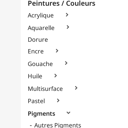
Colorants Liquides
Pigments en Poudre
Pigments Fluos
Poudre de Mica
Textile, Tissu & Soie

Verre & Porcelaine

Pinceaux & Outils
Résines / Moulage
Supports Dessin & Peinture
Transport / Rangement
Vannerie / Rotin
Papeterie & Bureau
MARQUES