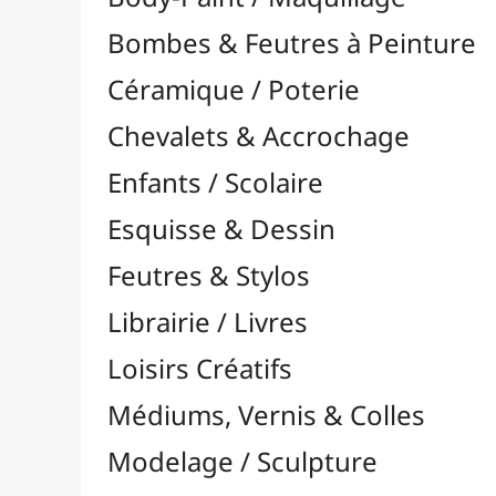
Feutres & Stylos
Librairie / Livres
Loisirs Créatifs
Médiums, Vernis & Colles
Modelage / Sculpture
Peintures / Couleurs
Acrylique

Aquarelle

Dorure
Encre

Gouache

Huile

Multisurface

Pastel

Pigments

Autres Pigments