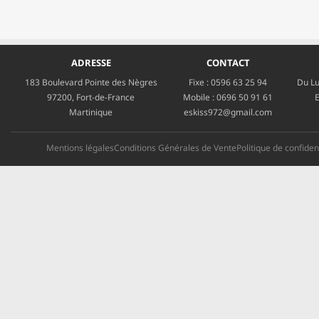
ADRESSE
CONTACT
183 Boulevard Pointe des Nègres
Fixe :
0596 63 25 94
Du Lu
97200, Fort-de-France
Mobile :
0696 50 91 61
E
Martinique
eskiss972@gmail.com
Mentions légales
Conditions Générales de Vente
Politique de confident