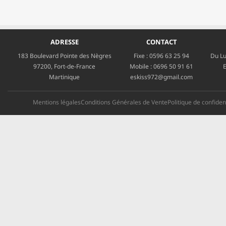
ADRESSE
CONTACT
183 Boulevard Pointe des Nègres
Fixe :
0596 63 25 94
Du Lu
97200, Fort-de-France
Mobile :
0696 50 91 61
E
Martinique
eskiss972@gmail.com
Mentions légales
Conditions Générales de Vente
Politique de confident