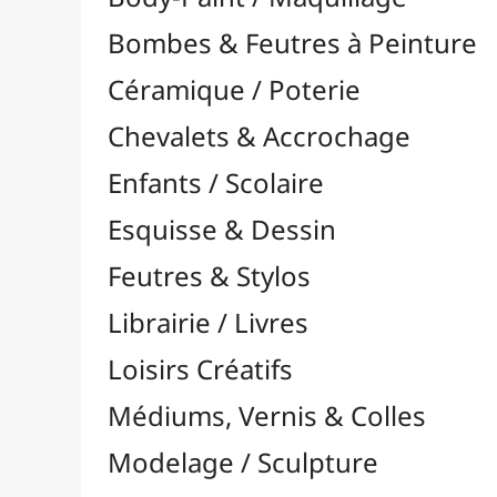
Feutres & Stylos
Librairie / Livres
Loisirs Créatifs
Médiums, Vernis & Colles
Modelage / Sculpture
Peintures / Couleurs
Acrylique

Aquarelle

À l'Unité
Aquarelle en Pastilles
Packs / Assortiments
Dorure
Encre

Gouache

Huile

Multisurface
