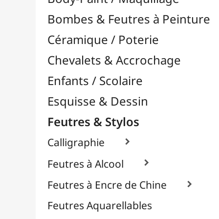
Feutres & Stylos
Calligraphie

Feutres à Alcool

Feutres à Encre de Chine

Feutres Aquarellables
Feutres Craie & Tableaux Blancs
Feutres Fins / Dessin Technique

À l'Unité
Packs / Assortiments
Recharges / Cartouches
Feutres Permanents

Feutres Pinceaux

Feutres pour Textile / Tissu

Feutres Scolaires
Stylos