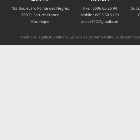
183 Boulevard Pointe des Nègres
Fixe :
0596 63 25 94
Du Lu
97200, Fort-de-France
Mobile :
0696 50 91 61
E
Martinique
eskiss972@gmail.com
Mentions légales
Conditions Générales de Vente
Politique de confident