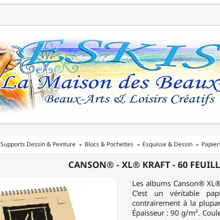
Supports Dessin & Peinture
Blocs & Pochettes
Esquisse & Dessin
Papier
N®
CANSON® - XL® KRAFT - 60 FEUILLE
Les albums Canson® XL® Kr
C’est un véritable pap
contrairement à la plupa
Épaisseur : 90 g/m². Couleu
ES