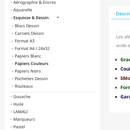
Aérographie & Encres
Aquarelle
Descr
Esquisse & Dessin

Blocs Dessin
Carnets Dessin
Les a
Format A3
acide e
Format A4 / 24x32
Papiers Blanc
Gra
Papiers Couleurs
Coul
Papiers Noirs
Idéa
Pochettes Dessin
Rouleaux
For
Gara
Gouache
Huile
LAMALI
Marqueurs
Pastel