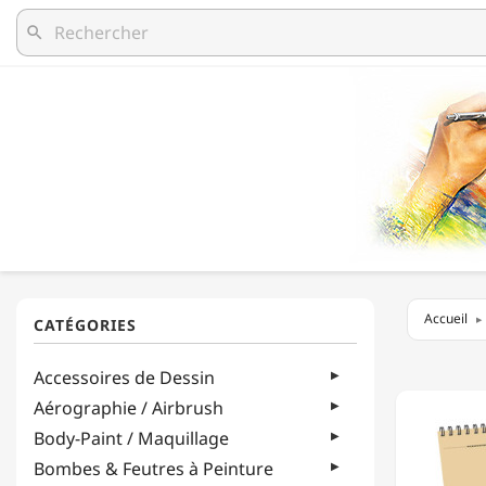
search
Accueil
CANSO
Accessoires de Dessin
-
XL®
Aérographie / Airbrush
KRAFT
Body-Paint / Maquillage
-
60
Bombes & Feutres à Peinture
FEUILL