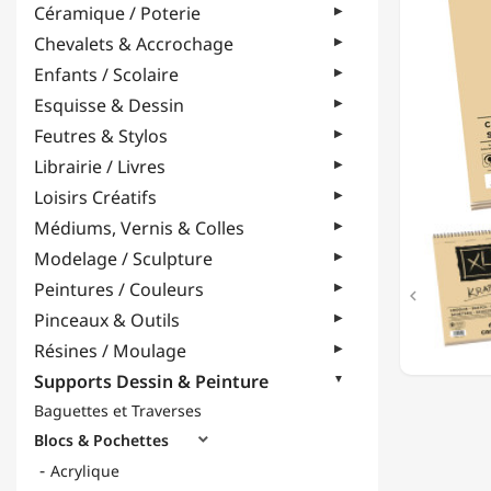
Céramique / Poterie
-
90
Chevalets & Accrochage
G/M²
Enfants / Scolaire
-
FORMA
Esquisse & Dessin
A3
Feutres & Stylos
Librairie / Livres
Loisirs Créatifs
Médiums, Vernis & Colles
Modelage / Sculpture
Peintures / Couleurs

Pinceaux & Outils
Résines / Moulage
Supports Dessin & Peinture
Baguettes et Traverses
Blocs & Pochettes

Acrylique