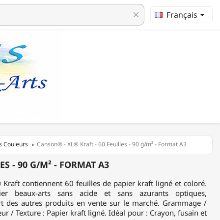

Français
clear
s Couleurs
Canson® - XL® Kraft - 60 Feuilles - 90 g/m² - Format A3
S - 90 G/M² - FORMAT A3
aft contiennent 60 feuilles de papier kraft ligné et coloré.
ier beaux-arts sans acide et sans azurants optiques,
rt des autres produits en vente sur le marché. Grammage /
r / Texture : Papier kraft ligné. Idéal pour : Crayon, fusain et