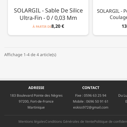
SOLARGIL - Sable De Silice
SOLARGIL - P
Ultra-Fin - 0 / 0,03 Mm
Coulage
8,20 €
13
À PARTIR DE
Affichage 1-4 de 4 article(s)
ADRESSE
CONTACT
183 Boulevard Pointe des Nègres
Fixe :
0596 63 25 94
Du Lu
97200, Fort-de-France
Mobile :
0696 50 91 61
E
Martinique
eskiss972@gmail.com
Mentions légales
Conditions Générales de Vente
Politique de confident