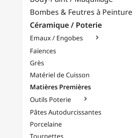
Matériel de Cuisson
Matières Premières
Outils Poterie

Pâtes Autodurcissantes
Porcelaine
Tournettes
Chevalets & Accrochage
Enfants / Scolaire
Esquisse & Dessin
Feutres & Stylos
Librairie / Livres
Loisirs Créatifs
Médiums, Vernis & Colles
Modelage / Sculpture
Peintures / Couleurs
Pinceaux & Outils