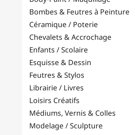
Feutres & Stylos
Librairie / Livres
Loisirs Créatifs
Médiums, Vernis & Colles
Modelage / Sculpture
Peintures / Couleurs
Pinceaux & Outils
Résines / Moulage
Supports Dessin & Peinture
Transport / Rangement
Vannerie / Rotin
Accessoires / Outils
Canne & Cannage
Éclisse & Bandes de Rotin
Fonds pour Vannerie
Livre sur le Rotin