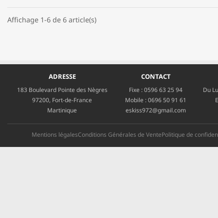
Affichage 1-6 de 6 article(s)
ADRESSE
CONTACT
183 Boulevard Pointe des Nègres
Fixe :
0596 63 25 94
Du Lu
97200, Fort-de-France
Mobile :
0696 50 91 61
E
Martinique
eskiss972@gmail.com
Mentions légales
Conditions Générales de Vente
Politique de confident