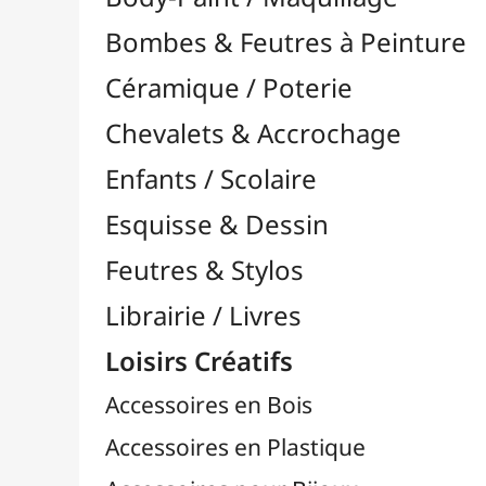
Feutres & Stylos
Librairie / Livres
Loisirs Créatifs
Accessoires en Bois
Accessoires en Plastique
Accessoires pour Bijoux
Aiguilles & Couture

Agrafeuses Simples et Murales

Aimants
Bougies
Boutons & Button Press
Cires à Cacheter
Clous / Pointes / Épingles
Coloriage
Crochets & Portes-Clés
Crochets de Tricot
Divers