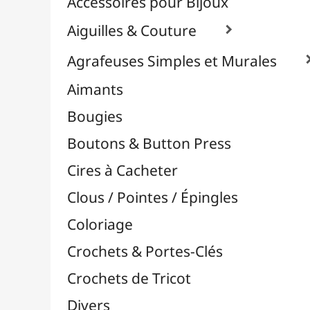
Effets Oxydation / Rouille
Emporte-Pièces & Perforatrices

Feuilles Métallisées & Foils
Feutrines & Caoutchouc Mousse
Fibres & Raphia

Fil Nylon & Elastiques
Fils Métalliques
Fleurs en Papier & Décors
Horlogerie - Mécanismes & Aiguilles
Machines de Découpe & Dies

Masques
Massicots & Lames
Mosaïque
Oeillets & Rivets
Petites Pinces
Pinces & Outils
Plantes & Jardin