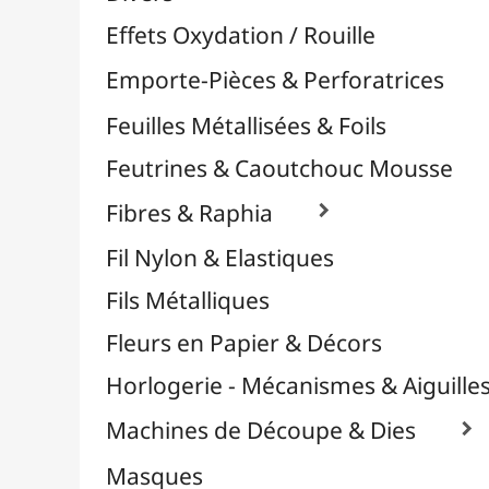
Plastique Fou
Polyphane
Poncage / Émeri
Quilling / Pliage
Reliure & Cinch
Sable, Strass & Paillettes

Savons
Serviettes
Sublimation
Supports en Cercles
Tampons et Encreurs

Washi Tape / Masking Tape
EFCOLOR - Émaux à Froid
Médiums, Vernis & Colles
Modelage / Sculpture
Peintures / Couleurs