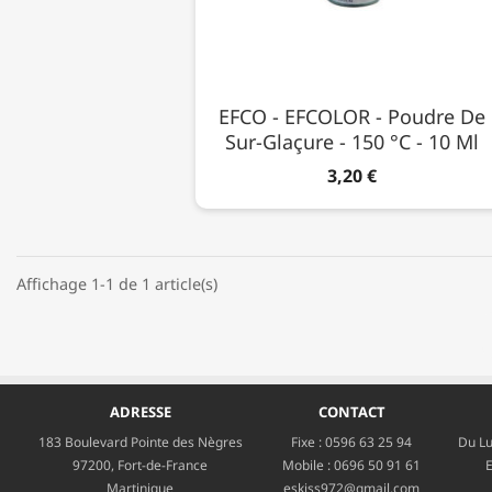
EFCO - EFCOLOR - Poudre De
Sur-Glaçure - 150 °C - 10 Ml
3,20 €
Affichage 1-1 de 1 article(s)
ADRESSE
CONTACT
183 Boulevard Pointe des Nègres
Fixe :
0596 63 25 94
Du Lu
97200, Fort-de-France
Mobile :
0696 50 91 61
E
Martinique
eskiss972@gmail.com