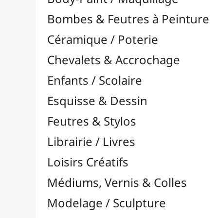
Feutres & Stylos
Librairie / Livres
Loisirs Créatifs
Médiums, Vernis & Colles
Modelage / Sculpture
Peintures / Couleurs
Pinceaux & Outils
Résines / Moulage
Alginate
Bandes Plâtrées
Charges / Poudres & Fibres

Autres Additifs
Fibres
Paillettes
Poudres Métalliques
Colorants & Pigments
