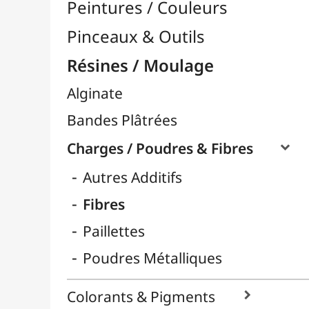
Divers
Huiles & Solvants
Latex
Livres Résines & Moulage
Moules Silicones

Papier Mâcher / Bois
Plastiline
Plastique à Mouler
Plâtres & Masses
Powertex
Powertex - Poudres Stone Art
Résines Acryliques
Résines Diverses
Résines Epoxy

Résines UV
Silicones
Thermoflexibles