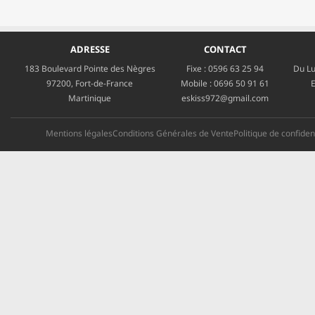
ADRESSE
CONTACT
183 Boulevard Pointe des Nègres
Fixe :
0596 63 25 94
Du Lu
97200, Fort-de-France
Mobile :
0696 50 91 61
E
Martinique
eskiss972@gmail.com
Mentions légales
Conditions Générales de Vente
Politique de confident