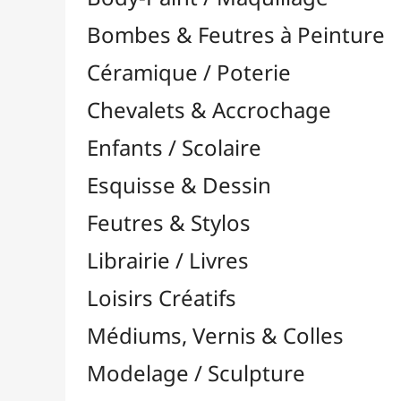
Feutres & Stylos
Librairie / Livres
Loisirs Créatifs
Médiums, Vernis & Colles
Modelage / Sculpture
Peintures / Couleurs
Pinceaux & Outils
Accessoires
Colour Shapers
Couteaux à Peindre
Éponges
Flacons, Pointes & Pipettes
Lampes UV
Mannequins
Mousses & Rouleaux
Nettoyage / Savons
Palettes