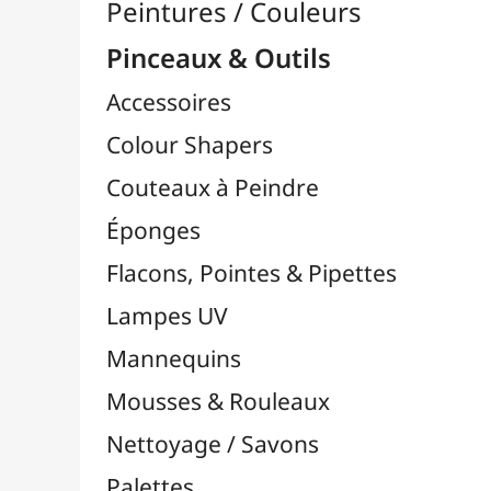
Pinceaux

Lots & Sets de Pinceaux
Pinceaux Chunking / Soie de Porc
Pinceaux Par Marques

Pinceaux Poils Naturels
Pinceaux Poils Synthétiques
Pinceaux pour Acrylique
Pinceaux pour Aquarelle
Pinceaux pour Calligraphie
Pinceaux pour Gouache
Pinceaux pour Huile
Pinceaux Réservoir
Pinces à Tendre
Rangement
Récipients
Résines / Moulage