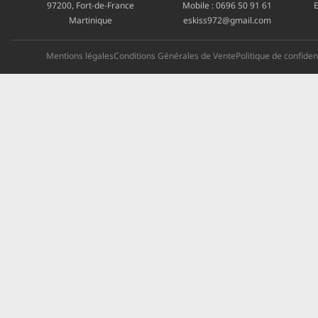
97200, Fort-de-France
Mobile :
0696 50 91 61
E
Martinique
eskiss972@gmail.com
Mentions légales
Conditions Générales de Vente
Politique de confident