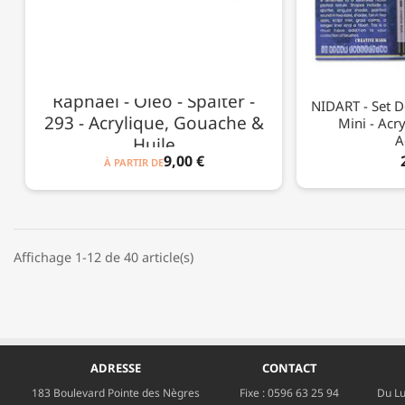
Raphaël - Oléo - Spalter -
NIDART - Set D
293 - Acrylique, Gouache &
Mini - Acr
A
Huile
9,00 €
À PARTIR DE
Affichage 1-12 de 40 article(s)
ADRESSE
CONTACT
183 Boulevard Pointe des Nègres
Fixe :
0596 63 25 94
Du Lu