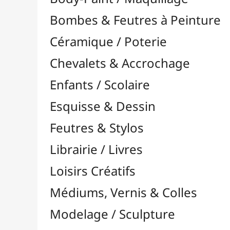
Feutres & Stylos
Librairie / Livres
Loisirs Créatifs
Médiums, Vernis & Colles
Modelage / Sculpture
Peintures / Couleurs
Acrylique

À l'Unité
Packs / Assortiments
Aquarelle

Dorure
Encre

Gouache

Huile

Multisurface

Pastel
