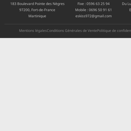
183 Boulevard Pointe des Nègres
Fixe :
0596 63 25 94
Du Lu
97200, Fort-de-France
Mobile :
0696 50 91 61
E
Martinique
eskiss972@gmail.com
Mentions légales
Conditions Générales de Vente
Politique de confident