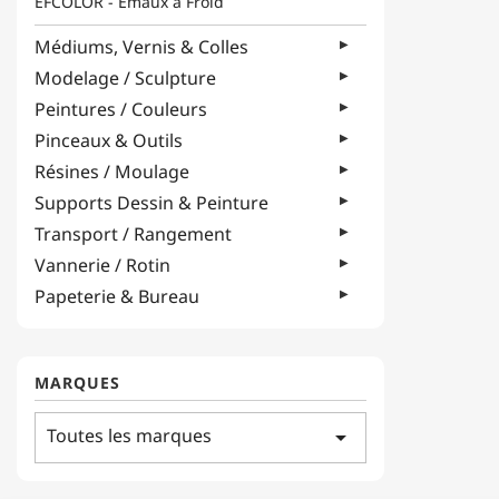
EFCOLOR - Émaux à Froid
Médiums, Vernis & Colles
Modelage / Sculpture
Peintures / Couleurs
Pinceaux & Outils
Résines / Moulage
Supports Dessin & Peinture
Transport / Rangement
Vannerie / Rotin
Papeterie & Bureau
MARQUES
Toutes les marques
arrow_drop_down