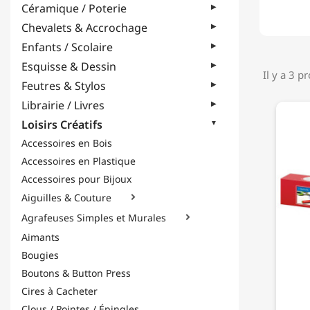
Céramique / Poterie
Chevalets & Accrochage
Enfants / Scolaire
Esquisse & Dessin
Il y a 3 p
Feutres & Stylos
Librairie / Livres
Loisirs Créatifs
Accessoires en Bois
Accessoires en Plastique
Accessoires pour Bijoux
Aiguilles & Couture

Agrafeuses Simples et Murales

Aimants
Bougies
Boutons & Button Press
Cires à Cacheter
Clous / Pointes / Épingles