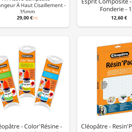
Esprit Composite -
ngeur À Haut Cisaillement -
Fonderie - 
35mm
29,00 €
12,60 €
TTC
éopâtre - Color'Résine -
Cléopâtre - Resin'P