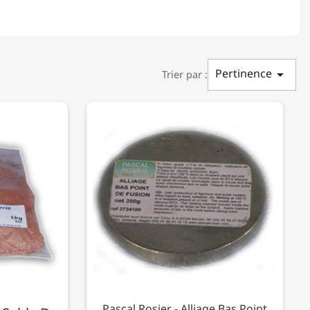
Pertinence

Trier par :
Pascal Rosier - Alliage Bas Point