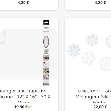
4,20 €
4,20 €
Ranger Ink - Tapis En
UNICRAFT - Go
licone - 12" X 16" - 30 X
Mélangeur Silic
40cm
Fentes
19,90 €
22,00 €
TTC