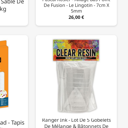
 Sable De
De Fusion - Le Lingotin - 7cm X
1kg
5mm
26,00 €
Ranger Ink - Lot De 5 Gobelets
ad - Tapis
De Mélange & Bâtonnets De