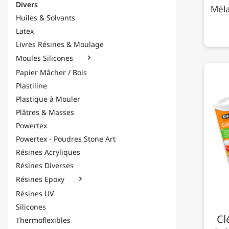
Divers
Méla
Huiles & Solvants
Latex
Livres Résines & Moulage
Moules Silicones

Papier Mâcher / Bois
Plastiline
Plastique à Mouler
Plâtres & Masses
Powertex
Powertex - Poudres Stone Art
Résines Acryliques
Résines Diverses
Résines Epoxy

Résines UV
Silicones
Cl
Thermoflexibles