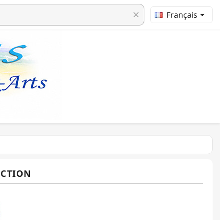

Français
clear
ECTION