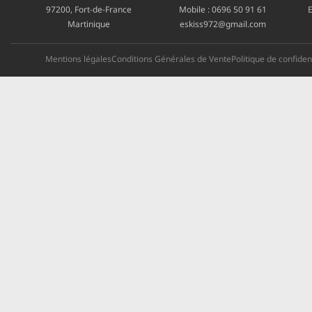
97200, Fort-de-France
Mobile :
0696 50 91 61
E
Martinique
eskiss972@gmail.com
Mentions légales
Conditions Générales de Vente
Politique de confident