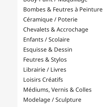
Feutres & Stylos
Librairie / Livres
Loisirs Créatifs
Médiums, Vernis & Colles
Modelage / Sculpture
Peintures / Couleurs
Pinceaux & Outils
Résines / Moulage
Supports Dessin & Peinture
Transport / Rangement
Vannerie / Rotin
Papeterie & Bureau
MARQUES
Toutes les marques