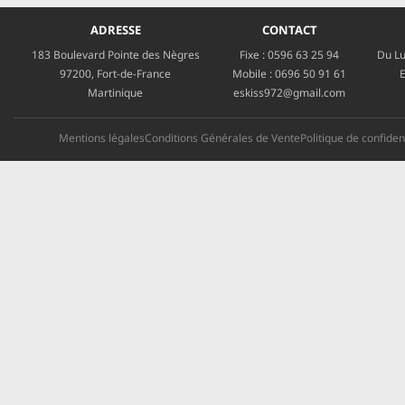
ADRESSE
CONTACT
183 Boulevard Pointe des Nègres
Fixe :
0596 63 25 94
Du Lu
97200, Fort-de-France
Mobile :
0696 50 91 61
E
Martinique
eskiss972@gmail.com
Mentions légales
Conditions Générales de Vente
Politique de confident