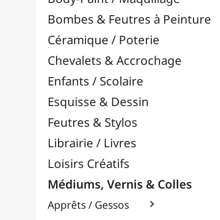
Feutres & Stylos
Librairie / Livres
Loisirs Créatifs
Médiums, Vernis & Colles
Apprêts / Gessos

Colles & Adhésifs

Durcisseurs / Solidifiants
Fixatifs
Liants

Médiums / Additifs

Vernis / Protection

À Retoucher
Base Alcool / Aquarelle
Base Eau / Acrylique
Base Solvant / Huile
Divers