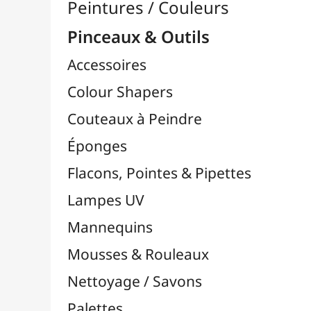
Pinceaux

Lots & Sets de Pinceaux
Pinceaux Chunking / Soie de Porc
Pinceaux Par Marques

Pinceaux Bob Ross
Pinceaux Da Vinci
Pinceaux FM Brush
Pinceaux Liquitex
Pinceaux LUKAS
Pinceaux MILAN
Pinceaux NID'ART
Pinceaux O'Color
Pinceaux Pébéo
Pinceaux Raphaël
Pinceaux TULIP
Pinceaux Zahn Pinsel
Pinceaux Cléopâtre