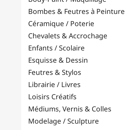
Feutres & Stylos
Librairie / Livres
Loisirs Créatifs
Médiums, Vernis & Colles
Modelage / Sculpture
Peintures / Couleurs
Pinceaux & Outils
Accessoires
Colour Shapers
Couteaux à Peindre
Éponges
Flacons, Pointes & Pipettes
Lampes UV
Mannequins
Mousses & Rouleaux
Nettoyage / Savons
Palettes