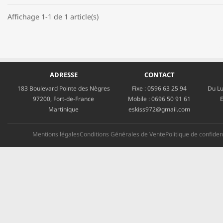
Affichage 1-1 de 1 article(s)
ADRESSE
CONTACT
183 Boulevard Pointe des Nègres
Fixe :
0596 63 25 94
Du Lu
97200, Fort-de-France
Mobile :
0696 50 91 61
E
Martinique
eskiss972@gmail.com
Mentions légales
Conditions Générales de Vente
Politique de confident