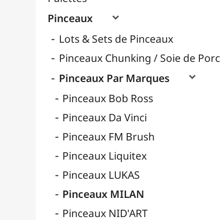
Pinceaux Poils Naturels
Pinceaux Poils Synthétiques
Pinceaux pour Acrylique
Pinceaux pour Aquarelle
Pinceaux pour Calligraphie
Pinceaux pour Gouache
Pinceaux pour Huile
Pinceaux Réservoir
Pinces à Tendre
Rangement
Récipients
Résines / Moulage
Supports Dessin & Peinture
Transport / Rangement
Vannerie / Rotin