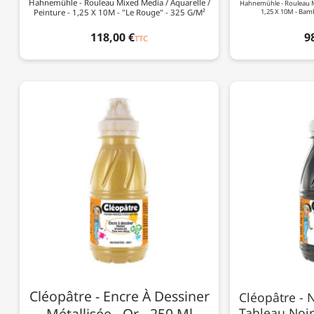
Hahnemühle - Rouleau Mixed Media / Aquarelle /
Hahnemühle - Rouleau Mi
Peinture - 1,25 X 10M - "Le Rouge" - 325 G/m²
1,25 X 10M - Bam
118,00 €
9
TTC
Cléopâtre - Encre À Dessiner
Cléopâtre - N
Métallisée - Or - 250 Ml
Tableau Noir