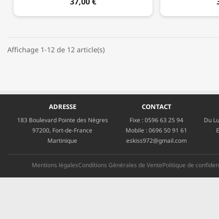
37,00 €
Affichage 1-12 de 12 article(s)
ADRESSE
CONTACT
183 Boulevard Pointe des Nègres
Fixe :
0596 63 25 94
Du Lu
97200, Fort-de-France
Mobile :
0696 50 91 61
E
Martinique
eskiss972@gmail.com
Mentions légales
Conditions Générales de Vente
Politique de confident