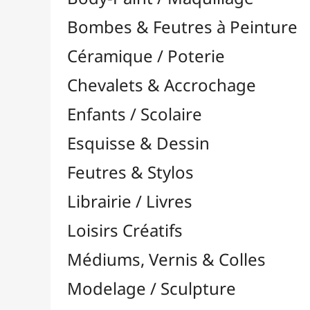
Feutres & Stylos
Librairie / Livres
Loisirs Créatifs
Médiums, Vernis & Colles
Modelage / Sculpture
Peintures / Couleurs
Pinceaux & Outils
Résines / Moulage
Supports Dessin & Peinture
Baguettes et Traverses
Blocs & Pochettes

Cartons Entoilés
Cartons Prédessinés
Châssis Entoilés

Grands Papiers & Rouleaux

Accessoires pour Rouleaux