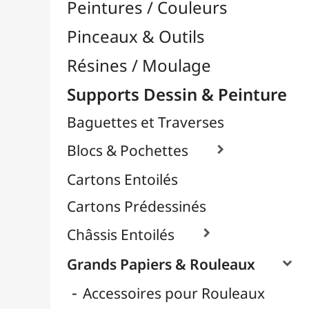
Contrecollés
Croquis & Dessins
Déco & Métalliques
Format Raisin & Grand Aigle
Peintures & Aquarelle
Pour Pochoir
Papier Scrapbooking
Papier Pailleté
Papiers Calque / Transfert

Papiers Décoratifs
Papiers Photo

Supports Rigides / Bois
Toiles d'Artistes au Mètre
Transport / Rangement
Vannerie / Rotin
Papeterie & Bureau