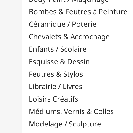
Feutres & Stylos
Librairie / Livres
Loisirs Créatifs
Médiums, Vernis & Colles
Modelage / Sculpture
Peintures / Couleurs
Acrylique

Aquarelle

Dorure
Encre

Gouache

À l'Unité
Packs / Assortiments
Huile

Multisurface

Pastel
