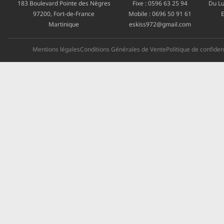
183 Boulevard Pointe des Nègres
Fixe :
0596 63 25 94
Du Lu
97200, Fort-de-France
Mobile :
0696 50 91 61
E
Martinique
eskiss972@gmail.com
Mentions légales
Conditions Générales de Vente
Politique de confident