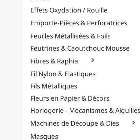
Plastique Fou
Polyphane
Poncage / Émeri
Quilling / Pliage
Reliure & Cinch
Sable, Strass & Paillettes

Savons
Serviettes
Sublimation
Supports en Cercles
Tampons et Encreurs

Washi Tape / Masking Tape
EFCOLOR - Émaux à Froid
Vinyles & Flex

Médiums, Vernis & Colles
Modelage / Sculpture