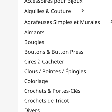
Effets Oxydation / Rouille
Emporte-Pièces & Perforatrices

Feuilles Métallisées & Foils
Feutrines & Caoutchouc Mousse
Fibres & Raphia

Fil Nylon & Elastiques
Fils Métalliques
Fleurs en Papier & Décors
Horlogerie - Mécanismes & Aiguilles
Machines de Découpe & Dies

Masques
Massicots & Lames
Mosaïque
Oeillets & Rivets
Petites Pinces
Pinces & Outils
Plantes & Jardin