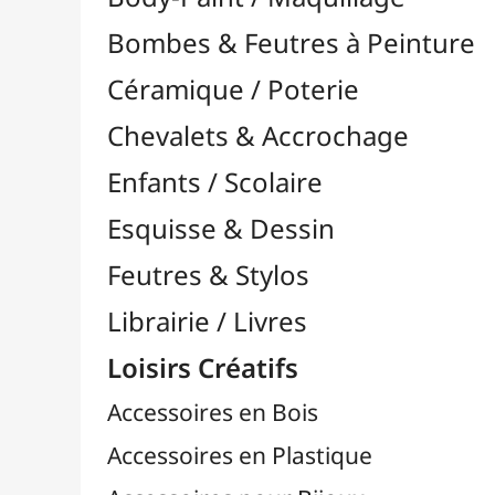
Feutres & Stylos
Librairie / Livres
Loisirs Créatifs
Accessoires en Bois
Accessoires en Plastique
Accessoires pour Bijoux
Aiguilles & Couture

Agrafeuses Simples et Murales

Aimants
Bougies
Boutons & Button Press
Cires à Cacheter
Clous / Pointes / Épingles
Coloriage
Crochets & Portes-Clés
Crochets de Tricot
Divers