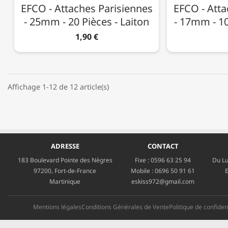
EFCO - Attaches Parisiennes
EFCO - Atta
- 25mm - 20 Pièces - Laiton
- 17mm - 10
1,90 €
Affichage 1-12 de 12 article(s)
ADRESSE
CONTACT
183 Boulevard Pointe des Nègres
Fixe :
0596 63 25 94
Du Lu
97200, Fort-de-France
Mobile :
0696 50 91 61
E
Martinique
eskiss972@gmail.com
Mentions légales
Conditions Générales de Vente
Politique de confident