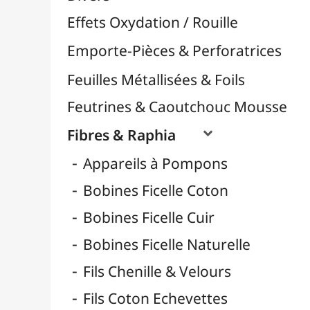
Fil Nylon & Elastiques
Fils Métalliques
Fleurs en Papier & Décors
Horlogerie - Mécanismes & Aiguilles
Machines de Découpe & Dies

Masques
Massicots & Lames
Mosaïque
Oeillets & Rivets
Petites Pinces
Pinces & Outils
Plantes & Jardin
Plastique Fou
Polyphane
Poncage / Émeri
Quilling / Pliage