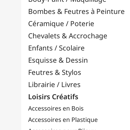
Feutres & Stylos
Librairie / Livres
Loisirs Créatifs
Accessoires en Bois
Accessoires en Plastique
Accessoires pour Bijoux
Aiguilles & Couture

Agrafeuses Simples et Murales

Aimants
Bougies
Boutons & Button Press
Cires à Cacheter
Clous / Pointes / Épingles
Coloriage
Crochets & Portes-Clés
Crochets de Tricot
Divers