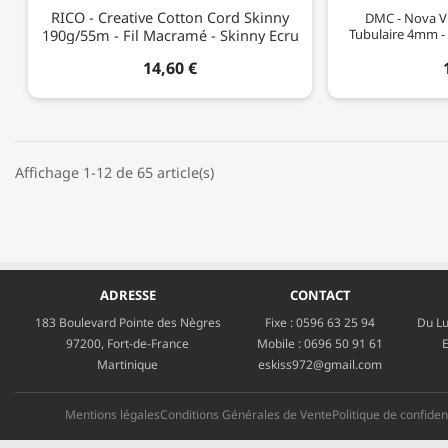
RICO - Creative Cotton Cord Skinny
DMC - Nova Vi
190g/55m - Fil Macramé - Skinny Ecru
Tubulaire 4mm -
14,60 €
Affichage 1-12 de 65 article(s)
ADRESSE
CONTACT
183 Boulevard Pointe des Nègres
Fixe :
0596 63 25 94
Du Lu
97200, Fort-de-France
Mobile :
0696 50 91 61
E
Martinique
eskiss972@gmail.com
Mentions légales
Conditions Générales de Vente
Politique de confident