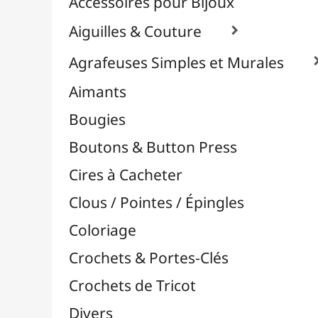
Effets Oxydation / Rouille
Emporte-Pièces & Perforatrices

Feuilles Métallisées & Foils
Feutrines & Caoutchouc Mousse
Fibres & Raphia

Appareils à Pompons
Bobines Ficelle Coton
Bobines Ficelle Cuir
Bobines Ficelle Naturelle
Fils Chenille & Velours
Fils Coton Echevettes
Fils Multicolores Self-Striping
Pelotes Acrylique
Pelotes Coton
Raphia & Fil Tubulaire
Scoubidous
Paracorde