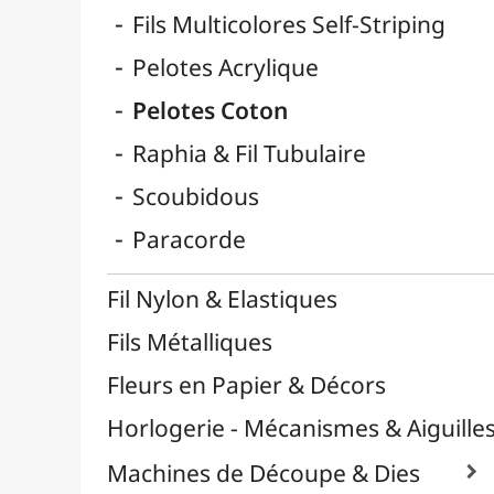
Reliure & Cinch
Sable, Strass & Paillettes

Savons
Serviettes
Sublimation
Supports en Cercles
Tampons et Encreurs

Washi Tape / Masking Tape
EFCOLOR - Émaux à Froid
Médiums, Vernis & Colles
Modelage / Sculpture
Peintures / Couleurs
Pinceaux & Outils
Résines / Moulage
Supports Dessin & Peinture
Transport / Rangement