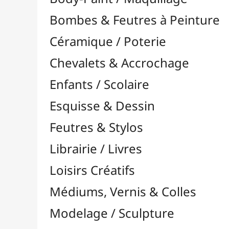
Feutres & Stylos
Librairie / Livres
Loisirs Créatifs
Médiums, Vernis & Colles
Modelage / Sculpture
Peintures / Couleurs
Pinceaux & Outils
Résines / Moulage
Supports Dessin & Peinture
Transport / Rangement
Vannerie / Rotin
Papeterie & Bureau
Attaches, Trombones & Punaises
Pochettes, Trieurs & Trousses
Aimants & Magnets
Ardoises