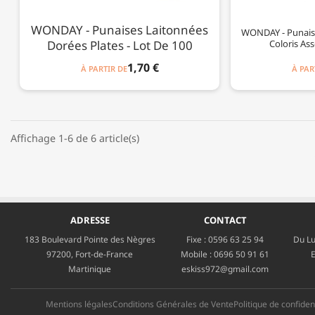
WONDAY - Punaises Laitonnées
WONDAY - Punaise
Dorées Plates - Lot De 100
Coloris Ass
1,70 €
À PARTIR DE
À PAR
Affichage 1-6 de 6 article(s)
ADRESSE
CONTACT
183 Boulevard Pointe des Nègres
Fixe :
0596 63 25 94
Du Lu
97200, Fort-de-France
Mobile :
0696 50 91 61
E
Martinique
eskiss972@gmail.com
Mentions légales
Conditions Générales de Vente
Politique de confident