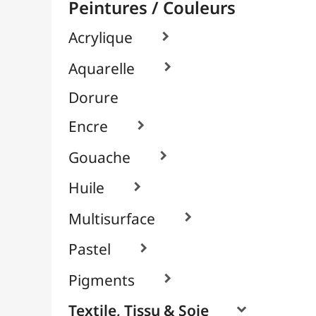
À l'Unité
Cyanotype
Packs / Assortiments
Peintures Cuir (Angelus)

Couleurs Angelus
Médiums Angelus
Produits Spéciaux
Vernis Angelus
Système Sérigraphique
Verre & Porcelaine

Pinceaux & Outils
Résines / Moulage
Supports Dessin & Peinture
Transport / Rangement
Vannerie / Rotin