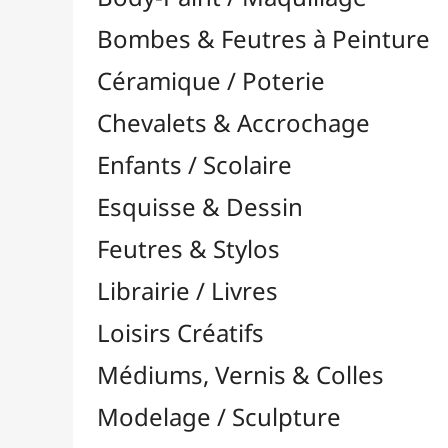
Feutres & Stylos
Librairie / Livres
Loisirs Créatifs
Médiums, Vernis & Colles
Modelage / Sculpture
Peintures / Couleurs
Acrylique

Aquarelle

Dorure
Encre

Gouache

Huile

Multisurface

Pastel

Pigments

Textile, Tissu & Soie
