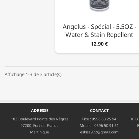
Angelus - Spécial - 5.5OZ -
Water & Stain Repellent
12,90 €
Affichage 1-3 de 3 article(s)
ADRESSE
CONTACT
183 Boulevard Pointe des Nègres
Fixe :
0596 63 25 94
Du Lu
97200, Fort-de-France
Mobile :
0696 50 91 61
E
Martinique
eskiss972@gmail.com