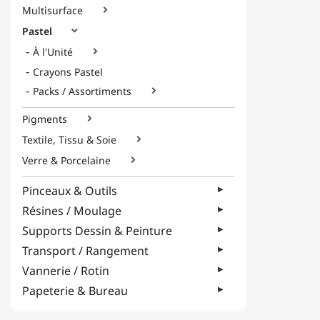
Multisurface

Pastel

À l'Unité

Crayons Pastel
Packs / Assortiments

Pigments

Textile, Tissu & Soie

Verre & Porcelaine

Pinceaux & Outils
Résines / Moulage
Supports Dessin & Peinture
Transport / Rangement
Vannerie / Rotin
Papeterie & Bureau